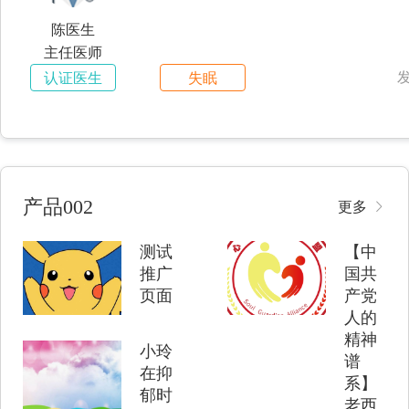
请问王企鹅翁请问请问
陈医生
主任医师
发
认证医生
失眠
产品002
更多
测试
【中
推广
国共
页面
产党
人的
精神
小玲
谱
在抑
系】
郁时
老西