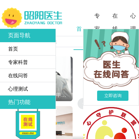
专
在
心
首
家
线
理
页面导航
页
科
问
测
10000+实名认证医生/三甲医院精神科医生
首页
普
答
试
专家科普
在线问答
心理测试
10000+实名认证医生/三甲医院精神科医生
立即咨询
热门功能