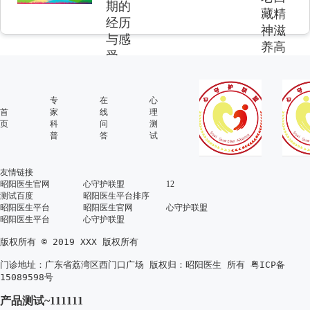
期的
藏精
经历
神滋
与感
养高
受
原大
地
专
在
心
首
家
线
理
页
科
问
测
普
答
试
友情链接
昭阳医生官网
心守护联盟
12
测试百度
昭阳医生平台排序
昭阳医生平台
昭阳医生官网
心守护联盟
昭阳医生平台
心守护联盟
版权所有 © 2019 XXX 版权所有
门诊地址：广东省荔湾区西门口广场
版权归：昭阳医生 所有 粤ICP备
15089598号
产品测试~111111