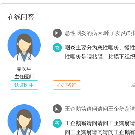
在线问答
问
咽炎主要分为急性咽炎、慢
答
性咽炎是咽粘膜、粘膜下组
症，常为上呼吸道感染的一
秦医生
继发于急性鼻炎。多发生于
主任医师
炎为咽部粘膜、粘膜下及淋
发
认证医生
心理咨询
上呼吸道慢性炎症的一部分
长，症状顽固，不易治愈。
问
炎蔓延而来，病因不明，临
王企鹅翁请问请问王企鹅翁
答
问王企鹅翁请问请问王企鹅