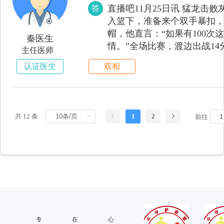
亚迪等品牌。大家耳熟能详的
直播吧11月25日讯 猛龙
答
Model S发生自燃；5月
入篮下，准备来个双手暴扣
不止一起，4月22日，蔚来汽车
帽，他直言：“如果有100次
秦医生
在上海、武汉市再次出现自
情。”全场比赛，渡边出战14分
主任医师
帽。（Sera）免责声明：本
认证医生
双相
共 12 条
1
2
前往
专
在
心