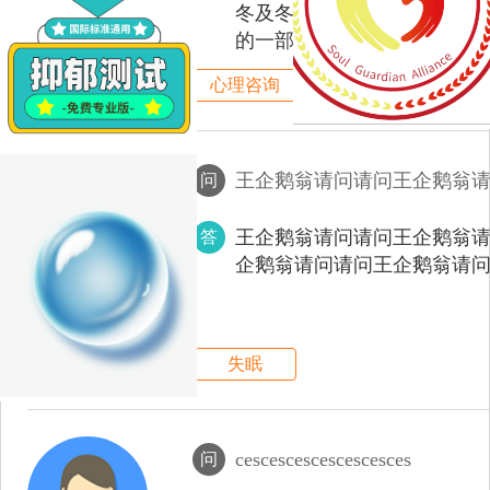
冬及冬春之交。慢性咽炎为
秦医生
的一部分。多见于成年人，
主任医师
来，病因不明，临床上很少
认证医生
心理咨询
问
王企鹅翁请问请问王企鹅翁
答
企鹅翁请问请问王企鹅翁请
陈医生
主任医师
认证医生
失眠
cescescescescescesces
问