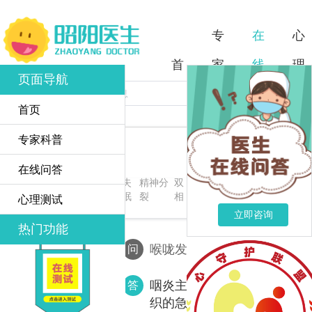
专
在
心
首
家
线
理
页面导航
页
科
问
测
首页
普
答
试
专家科普
在线问答
在线问答
全部问
产品
产品
失
精神分
双
失
新型冠状病
心理咨
答
003
004
眠
裂
相
恋
毒
询
心理测试
立即咨询
热门功能
喉咙发炎怎么办
问
咽炎主要分为急性咽炎、慢
答
织的急性炎症，常为上呼吸