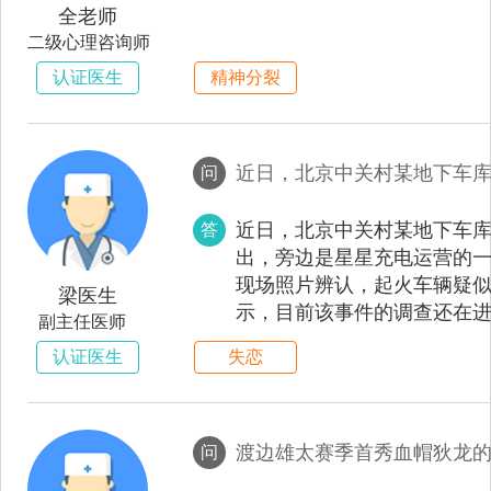
全老师
二级心理咨询师
认证医生
精神分裂
问
近日，北京中关村某地下车
答
出，旁边是星星充电运营的
现场照片辨认，起火车辆疑似
梁医生
示，目前该事件的调查还在
副主任医师
可能性。作为车辆生产企业，
认证医生
失恋
2019年初销售，具体原因
示，据该车主介绍，没想到
壹号吃饭。在车上感觉声音
众，不好妄加猜测事件的原因
渡边雄太赛季首秀血帽狄龙
问
在高速发展的同时，安全问