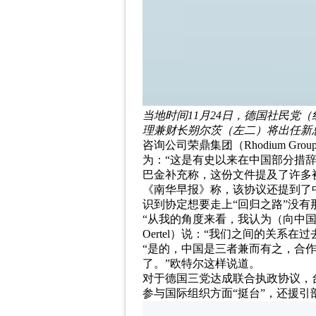
当地时间11月24日，德国社民
理兼财长朔尔茨（左二）将出任新
咨询公司荣鼎集团（Rhodium Gr
为：“这是有史以来在中国部分措
巴金补充称，这份文件提及了许多
《南华早报》称，该协议还提到了
识到协定想要走上“回归之路”没有
“从我的角度来看，我认为（向中国
Oertel）说：“我们之间的关
“是的，中国是三者兼而有之，合作伙伴、
了。”欧特尔这样说道。
对于德国三党达成联合执政协议，台
参与国际组织方面“挺台”，还援引