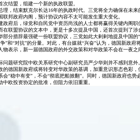
首次结盟，组建一个新的执政联盟。
总理，结束默克尔长达16年的执政时代。三党将全力确保在未来
国联邦政府内阁，预计协议内容不太可能发生重大变化。
建政府后，绿党和自民党中资历尚浅的人士都将赢得关键内阁职
而在联盟协议的文本中，更是十多次提及中国，还首次提到了涉
华部分措辞最强硬一份联盟协议，三党如此大剌剌地提及中国的“
争”和“对抗”的分量。对此，有台媒就“兴奋”认为，德国新政府
人物表示，新一届德国政府的外交政策和对华政策不会在一夜之
际问题研究院中欧关系研究中心副研究员严少华则并不感到意外
政的德国新政府或将转变对华政策的基调，加重意识形态色彩，
系会“稳中有变”，不会“彻底把船掀翻”。同时，德国新政府也势
动中欧投资协定的批准，但阻力依旧重重。