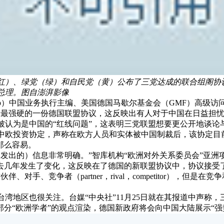
党（红）、绿党（绿）和自民党（黄）公布了三党达成的联合组阁
总理。图自澎湃影像
oup）中国业务执行主编、美国德国马歇尔基金会（GMF）高级访问学者
辞最强硬的一份德国联盟协议，这反映出有人对于中国在日益担忧
被认为是中国的“红线问题”，这表明三党联盟想要更公开地谈论
中欧投资协定，声称在欧方人员和实体被中国制裁后，该协定目
那么容易。
发出的）信息非常明确。”智库机构“欧洲对外关系委员会”亚洲项目
系在过去几年发生了变化，这反映在了德国的新联盟协议中，协议接受
对手、竞争者（partner，rival，competitor），但
湾地区也很关注。台媒“中央社”11月25日就在其报道中声称
部分“欧洲学者”的观点渲染，德国新政府将会向中国大陆展示“强